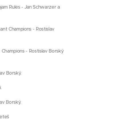
njam Rules - Jan Schwarzer a
tant Champions - Rostislav
nt Champions - Rostislav Borský
lav Borský.
.
lav Borský.
Heteš