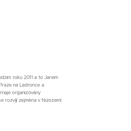
podzim roku 2011 a to Janem
 Praze na Ladronce a
turnaje organizovány
e rozvíjí zejména v Nizozemí.