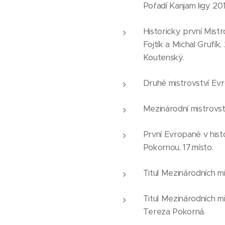
Pořadí Kanjam ligy 201
Historicky první Mist
Fojtík a Michal Grufík
Koutenský.
Druhé mistrovství Ev
Mezinárodní mistrovs
První Evropané v hist
Pokornou, 17.místo.
Titul Mezinárodních m
Titul Mezinárodních m
Tereza Pokorná.