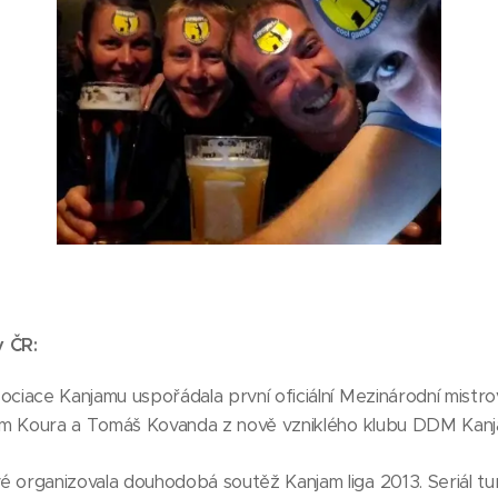
 ČR:
ciace Kanjamu uspořádala první oficiální Mezinárodní mistrov
dim Koura a Tomáš Kovanda z nově vzniklého klubu DDM Kanj
 organizovala douhodobá soutěž Kanjam liga 2013. Seriál turna