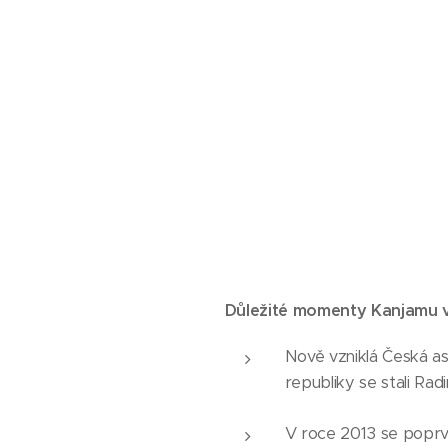
Důležité momenty Kanjamu v
Nově vzniklá Česká aso
republiky se stali Ra
V roce 2013 se poprvé