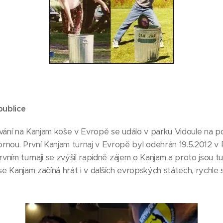
publice
ování na Kanjam koše v Evropě se událo v parku Vidoule na 
ou. První Kanjam turnaj v Evropě byl odehrán 19.5.2012 v
prvním turnaji se zvýšil rapidně zájem o Kanjam a proto jsou 
 Kanjam začíná hrát i v dalších evropských státech, rychle s