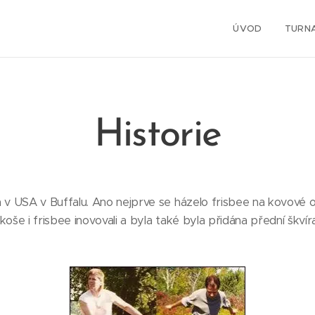
ÚVOD
TURN
Historie
h v USA v Buffalu. Ano nejprve se házelo frisbee na kovové
oše i frisbee inovovali a byla také byla přidána přední škvíra