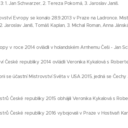
3: 1. Jan Schwarzer, 2. Tereza Pokorná, 3. Jaroslav Janiš.
rovství Evropy se konalo 28.9.2013 v Praze na Ladronce. Mis
, 2. Jaroslav Janiš, Tomáš Kaplan, 3. Michal Roman, Anna Jánsk
ropy v roce 2014 ovládli v holandském Arnhemu Češi - Jan S
tví České republiky 2014 ovládli Veronika Kykalová s Rober
orii se účastní Mistrovství Světa v USA 2015, jedná se Čec
istrů České republiky 2015 obhájili Veronika Kykalová s Ro
istrů České republiky 2016 vybojovali v Praze v Hostivaři Ka