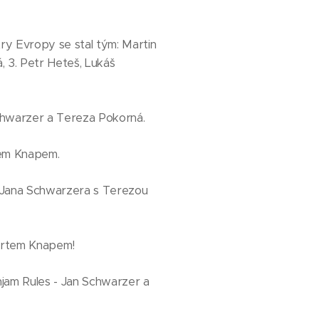
try Evropy se stal tým: Martin
á, 3. Petr Heteš, Lukáš
chwarzer a Tereza Pokorná.
tem Knapem.
hy Jana Schwarzera s Terezou
bertem Knapem!
njam Rules - Jan Schwarzer a